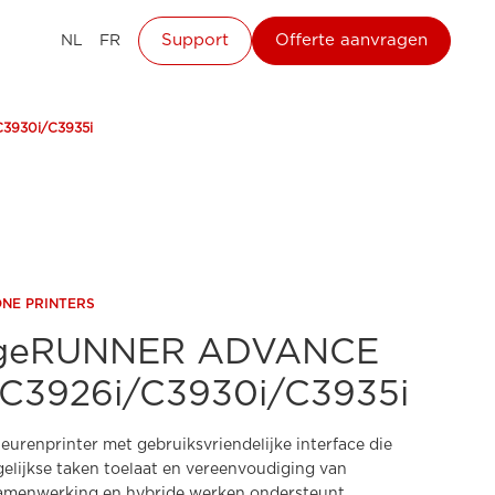
Support
Offerte aanvragen
NL
FR
3930i/C3935i
ONE PRINTERS
ageRUNNER ADVANCE
/C3926i/C3930i/C3935i
eurenprinter met gebruiksvriendelijke interface die
gelijkse taken toelaat en vereenvoudiging van
amenwerking en hybride werken ondersteunt.