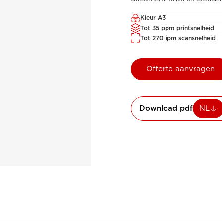
Kleur A3
Tot 35 ppm printsnelheid
Tot 270 ipm scansnelheid
Offerte aanvragen
Download pdf
NL