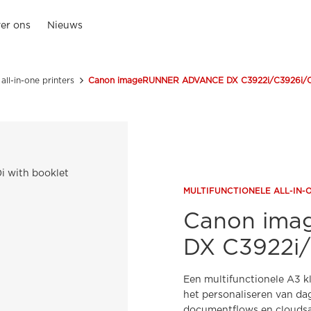
er ons
Nieuws
 all-in-one printers
Canon imageRUNNER ADVANCE DX C3922i/C3926i/C
MULTIFUNCTIONELE ALL-IN-
Canon im
DX C3922i
Een multifunctionele A3 kl
het personaliseren van da
documentflows en clouds