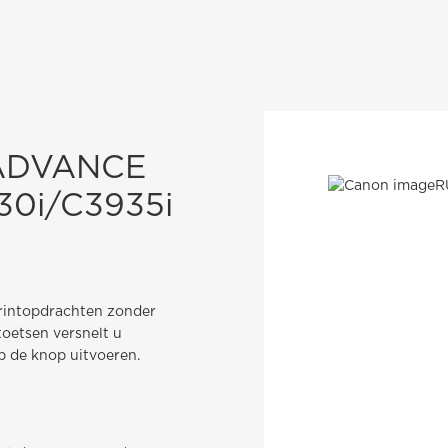
ADVANCE
30i/C3935i
printopdrachten zonder
oetsen versnelt u
p de knop uitvoeren.