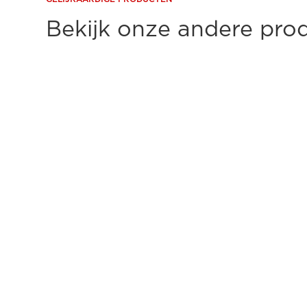
Bekijk onze andere pro
CANON MULTIFUNCTIONELE PRINTERS A3
Canon imageFORCE C3100 Serie