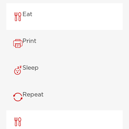
Eat
Print
Sleep
Repeat