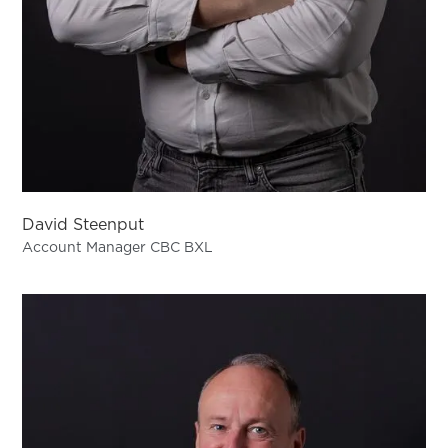
David Steenput
Account Manager CBC BXL