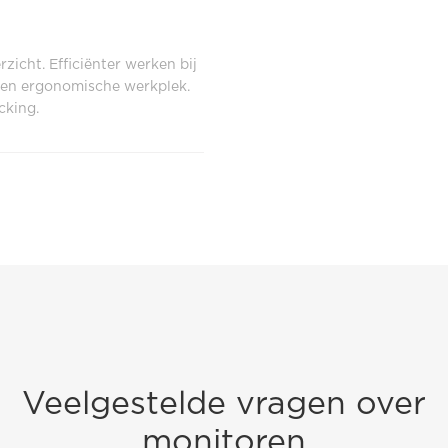
zicht. Efficiënter werken bij
g en ergonomische werkplek.
cking.
Veelgestelde vragen over
monitoren