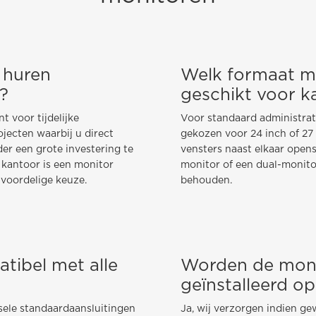
 huren
Welk formaat mo
?
geschikt voor 
 voor tijdelijke
Voor standaard administra
jecten waarbij u direct
gekozen voor 24 inch of 27 
er een grote investering te
vensters naast elkaar opens
kantoor is een monitor
monitor of een dual-monito
 voordelige keuze.
behouden.
tibel met alle
Worden de moni
geïnstalleerd op
sele standaardaansluitingen
Ja, wij verzorgen indien gew