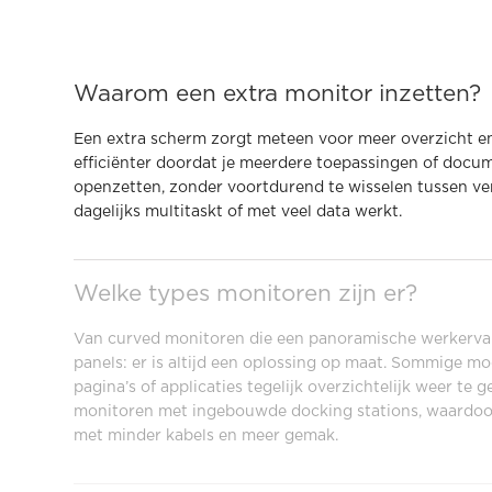
Waarom een extra monitor inzetten?
Een extra scherm zorgt meteen voor meer overzicht en 
efficiënter doordat je meerdere toepassingen of docu
openzetten, zonder voortdurend te wisselen tussen ven
dagelijks multitaskt of met veel data werkt.
Welke types monitoren zijn er?
Van curved monitoren die een panoramische werkervari
panels: er is altijd een oplossing op maat. Sommige m
pagina’s of applicaties tegelijk overzichtelijk weer te 
monitoren met ingebouwde docking stations, waardoor
met minder kabels en meer gemak.