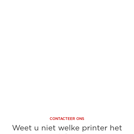
A3 kleur
Kleur
Tot 50 ppm printsnelheid
Tot 3
Tot 70 ipm scansnelheid
Tot 2
Ontdek nu
On
CONTACTEER ONS
Weet u niet welke printer het