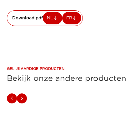
Download pdf
NL
FR
GELIJKAARDIGE PRODUCTEN
Bekijk onze andere producten
TM SERIES
TX SERI
Canon imagePROGRAF
Cano