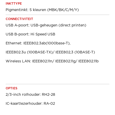
INKTTYPE
Pigmentinkt: 5 kleuren (MBK/BK/C/M/Y)
CONNECTIVITEIT
USB A-poort: USB-geheugen (direct printen)
USB B-poort: Hi Speed USB
Ethernet: IEEE802.3ab(1000base-T),
IEEE802.3u (100BASE-TX)/ IEEE802,3 (10BASE-T)
Wireless LAN: IEEE802.11n/ IEEE802.11g/ IEEE802.11b
OPTIES
2/3-inch rolhouder: RH2-28
IC-kaartlezerhouder: RA-02