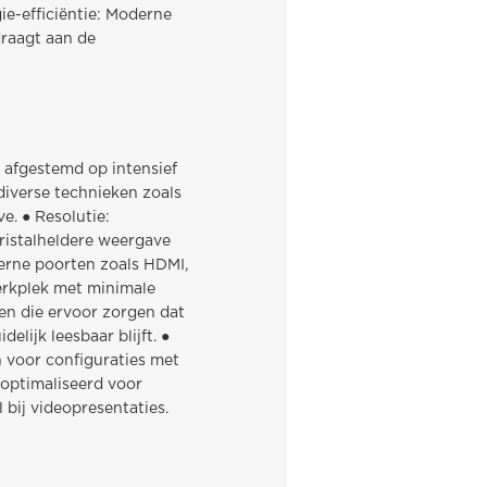
ie-efficiëntie: Moderne
draagt aan de
 afgestemd op intensief
diverse technieken zoals
e. ● Resolutie:
ristalheldere weergave
derne poorten zoals HDMI,
erkplek met minimale
en die ervoor zorgen dat
lijk leesbaar blijft. ●
n voor configuraties met
eoptimaliseerd voor
 bij videopresentaties.