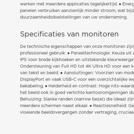
werken met meerdere applicaties tegelijkertijd. ● Energ
panelen verbruiken aanzienlijk minder stroom, wat bij
duurzaamheidsdoelstellingen van uw onderneming.
Specificaties van monitoren
De technische eigenschappen van onze monitoren zijn
professioneel gebruik: ● Paneeltechnologie: Keuze uit 
IPS voor brede kijkhoeken en uitstekende kleurweergav
Ondersteuning van Full HD tot 4K Ultra HD voor een k
van tekst en beeld. ● Aansluitingen: Voorzien van mo
DisplayPort en vaak USB-C voor een overzichtelijke w
bekabeling. ● Helderheid en contrast: Hoge nits-waard
het beeld ook in goed verlichte kantooromgevingen duide
Behuizing: Slanke randen (narrow bezel) die ideaal zij
meerdere schermen naast elkaar. ● Reactiesnelheid: G
vloeiende beeldovergangen zonder vertraging, cruciaal