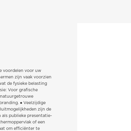
se voordelen voor uw
hermen zijn vaak voorzien
wat de fysieke belasting
sie: Voor grafische
n natuurgetrouwe
branding. ● Veelzijdige
luitmogelijkheden zijn de
als publieke presentatie-
schermoppervlak of een
at om efficiënter te