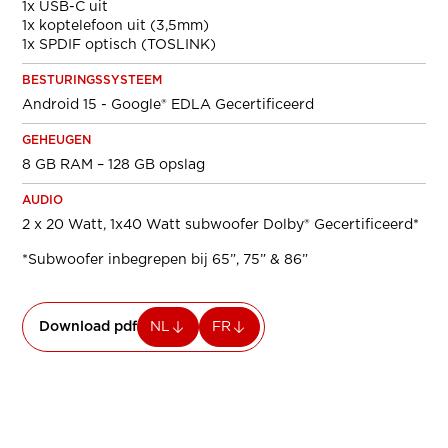
1x USB-C uit
1x koptelefoon uit (3,5mm)
1x SPDIF optisch (TOSLINK)
BESTURINGSSYSTEEM
Android 15 - Google® EDLA Gecertificeerd
GEHEUGEN
8 GB RAM – 128 GB opslag
AUDIO
2 x 20 Watt, 1x40 Watt subwoofer Dolby® Gecertificeerd*
*Subwoofer inbegrepen bij 65”, 75” & 86”
Download pdf
NL
FR