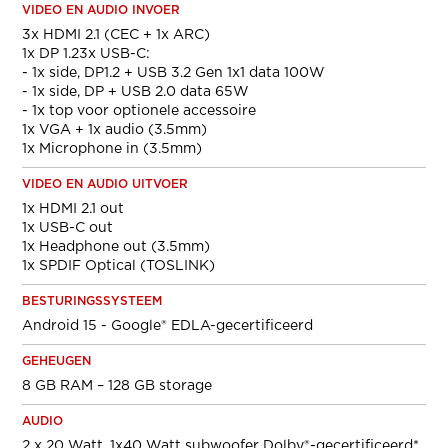
VIDEO EN AUDIO INVOER
3x HDMI 2.1 (CEC + 1x ARC)
1x DP 1.23x USB-C:
- 1x side, DP1.2 + USB 3.2 Gen 1x1 data 100W
- 1x side, DP + USB 2.0 data 65W
- 1x top voor optionele accessoire
1x VGA + 1x audio (3.5mm)
1x Microphone in (3.5mm)
VIDEO EN AUDIO UITVOER
1x HDMI 2.1 out
1x USB-C out
1x Headphone out (3.5mm)
1x SPDIF Optical (TOSLINK)
BESTURINGSSYSTEEM
Android 15 - Google® EDLA-gecertificeerd
GEHEUGEN
8 GB RAM – 128 GB storage
AUDIO
2 x 20 Watt, 1x40 Watt subwoofer Dolby®-gecertificeerd*