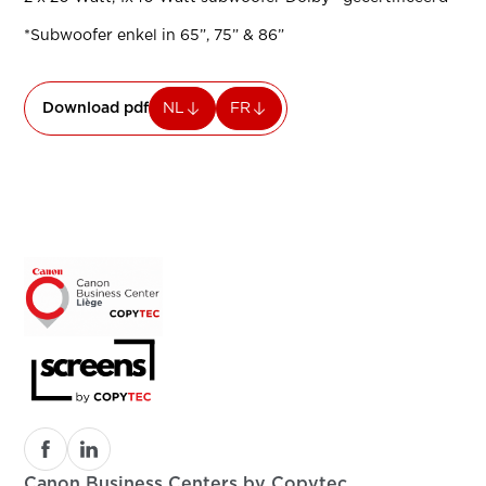
*Subwoofer enkel in 65”, 75” & 86”
Download pdf
NL
FR
Canon Business Centers by Copytec