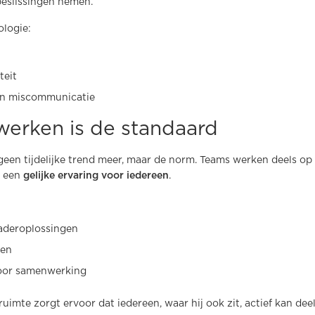
beslissingen nemen.
logie:
teit
en miscommunicatie
werken is de standaard
geen tijdelijke trend meer, maar de norm. Teams werken deels op
n een
gelijke ervaring voor iedereen
.
aderoplossingen
ren
voor samenwerking
imte zorgt ervoor dat iedereen, waar hij ook zit, actief kan de