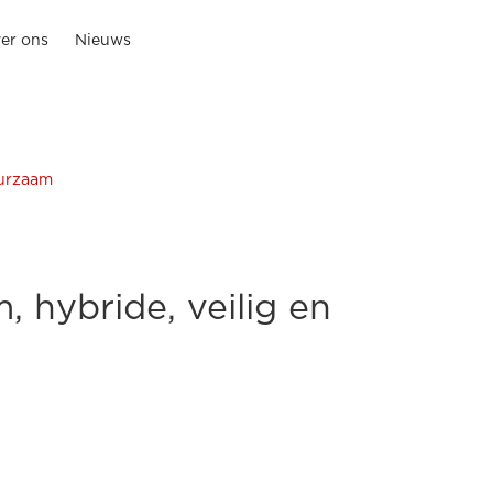
er ons
Nieuws
uurzaam
, hybride, veilig en