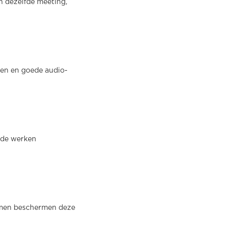
n dezelfde meeting,
men en goede audio-
ride werken
temen beschermen deze