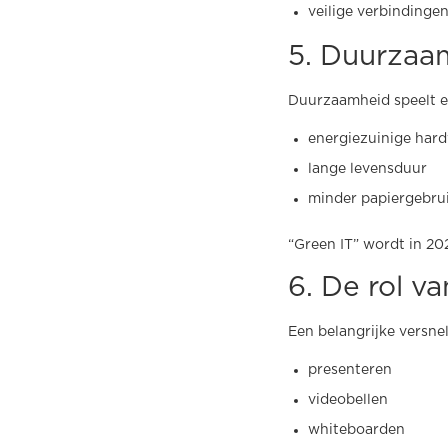
veilige verbindinge
5. Duurzaa
Duurzaamheid speelt ee
energiezuinige har
lange levensduur
minder papiergebru
“Green IT” wordt in 20
6. De rol v
Een belangrijke versnel
presenteren
videobellen
whiteboarden