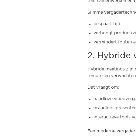
telt: samenwerken en 
Slimme vergadertechno
bespaart tijd
verhoogt productivi
vermindert fouten 
2. Hybride 
Hybride meetings zijn 
remote, en verwachte
Dat vraagt om:
naadloze videoverg
draadloos presente
interactieve tools 
Een moderne vergaderru