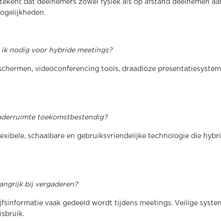
ekent dat deelnemers zowel fysiek als op afstand deelnemen aa
mogelijkheden.
 ik nodig voor hybride meetings?
 schermen, videoconferencing tools, draadloze presentatiesyste
aderruimte toekomstbestendig?
lexibele, schaalbare en gebruiksvriendelijke technologie die hyb
angrijk bij vergaderen?
jfsinformatie vaak gedeeld wordt tijdens meetings. Veilige sys
isbruik.