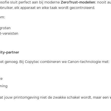
osofie sluit perfect aan bij moderne
ZeroTrust-modellen
: nooit 
 gebruiker, elk apparaat en elke taak wordt gecontroleerd.
om:
groten
-vereisten
ity-partner
niet genoeg. Bij Copytec combineren we Canon-technologie met:
ie
ning
at jouw printomgeving niet de zwakke schakel wordt, maar een