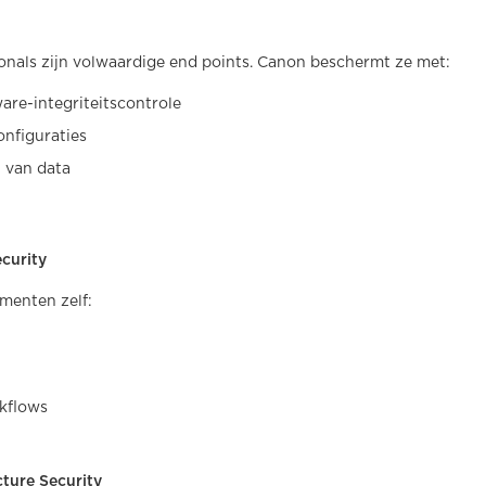
ionals zijn volwaardige end points. Canon beschermt ze met:
are-integriteitscontrole
nfiguraties
 van data
curity
menten zelf:
kflows
cture Security