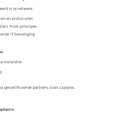
reerd in je netwerk:
ten en protocollen
Zero Trust-principes
ande IT-beveiliging
es
a installatie:
g
ia gecertificeerde partners zoals Copytec
mpliance