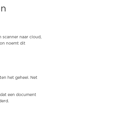
en
n scanner naar cloud,
non noemt dit
ten het geheel. Net
dat een document
derd.