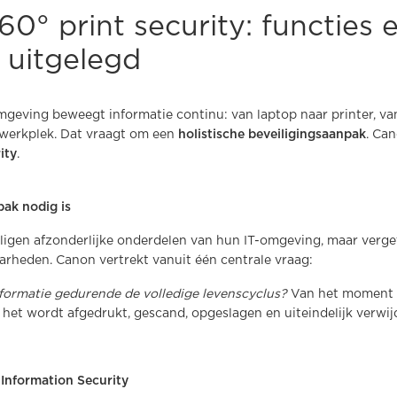
0° print security: functies 
 uitgelegd
eving beweegt informatie continu: van laptop naar printer, va
swerkplek. Dat vraagt om een
holistische beveiligingsaanpak
. Ca
ity
.
ak nodig is
iligen afzonderlijke onderdelen van hun IT-omgeving, maar verge
rheden. Canon vertrekt vanuit één centrale vraag:
ormatie gedurende de volledige levenscyclus?
Van het moment 
het wordt afgedrukt, gescand, opgeslagen en uiteindelijk verwij
 Information Security