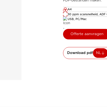
PDF-bestanden maken.
A4
30 ppm scansnelheid, ADF
USB, PC/Mac
Offerte aanvragen
Download pdf
NL