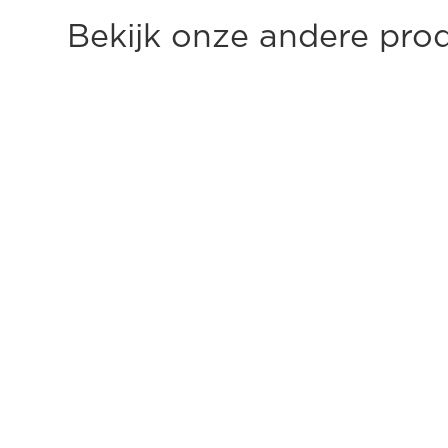
Bekijk onze andere pro
DESKTOP SCANNER
Canon imageFORMULA DR-
C350