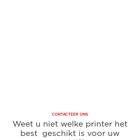
zwart/wit A4
A3
43 ppm printsnelheid
Tot 3
Ontdek nu
On
CONTACTEER ONS
Weet u niet welke printer het
best geschikt is voor uw