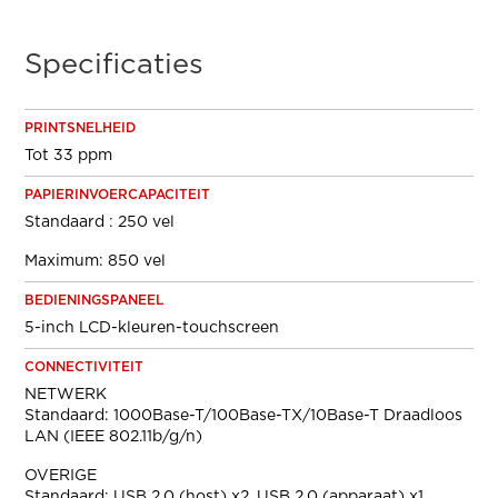
Specificaties
PRINTSNELHEID
Tot 33 ppm
PAPIERINVOERCAPACITEIT
Standaard : 250 vel
Maximum: 850 vel
BEDIENINGSPANEEL
5-inch LCD-kleuren-touchscreen
CONNECTIVITEIT
NETWERK
Standaard: 1000Base-T/100Base-TX/10Base-T Draadloos
LAN (IEEE 802.11b/g/n)
OVERIGE
Standaard: USB 2.0 (host) x2, USB 2.0 (apparaat) x1