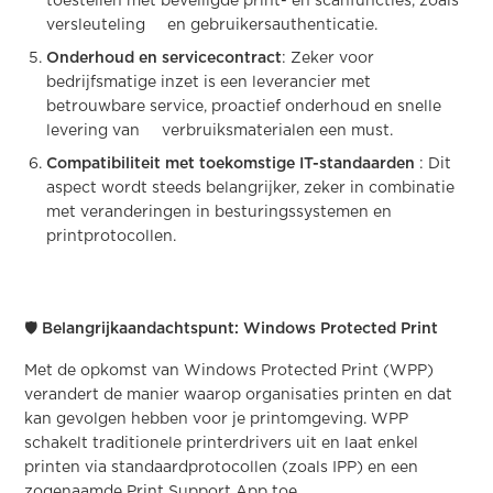
toestellen met beveiligde print- en scanfuncties, zoals
versleuteling en gebruikersauthenticatie.
Onderhoud en servicecontract
: Zeker voor
bedrijfsmatige inzet is een leverancier met
betrouwbare service, proactief onderhoud en snelle
levering van verbruiksmaterialen een must.
Compatibiliteit met toekomstige IT-standaarden
: Dit
aspect wordt steeds belangrijker, zeker in combinatie
met veranderingen in besturingssystemen en
printprotocollen.
🛡️ Belangrijkaandachtspunt: Windows Protected Print
Met de opkomst van Windows Protected Print (WPP)
verandert de manier waarop organisaties printen en dat
kan gevolgen hebben voor je printomgeving. WPP
schakelt traditionele printerdrivers uit en laat enkel
printen via standaardprotocollen (zoals IPP) en een
zogenaamde Print Support App toe.